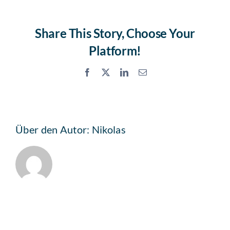
habe
ich
Share This Story, Choose Your
als
Mitglied
Platform!
im
TUM
Facebook
X
LinkedIn
Email
Management
Alumni
e.V.?
Über den Autor:
Nikolas