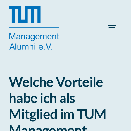
Zum
Inhalt
springen
Navig
umsch
Home
CareerOS
Welche Vorteile
habe ich als
Events
Mitglied im TUM
Jobboard
Management