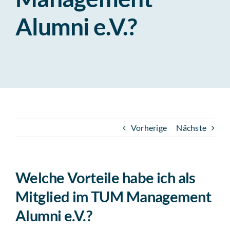
Mitglieder
Alumni e.V.?
Partner
About Us
Vorherige
Nächste
Welche Vorteile habe ich als
Mitglied im TUM Management
Alumni e.V.?